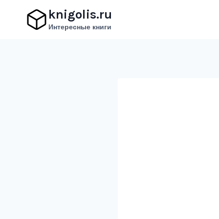
Перейти
knigolis.ru
к
Интересные книги
содержимому