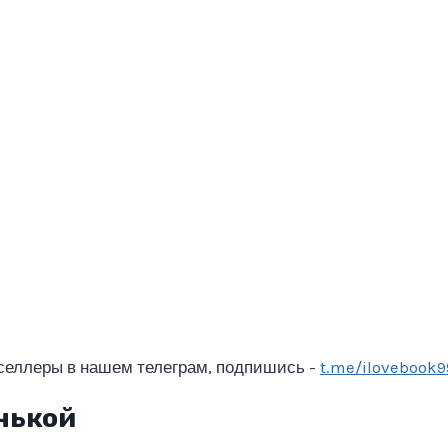
селлеры в нашем телеграм, подпишись -
t.me/ilovebook9
нькой