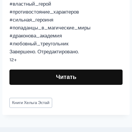
#властный_герой
#противостояние_характеров
#сильная_героиня
#попаданцы_в_магические_миры
#драконова_академия
#любовный_треугольник
Завершено. Отредактировано.
12+
Читать
Метки
Книги
Хельга Эстай
записи: