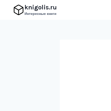
Перейти
knigolis.ru
к
Интересные книги
содержимому