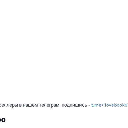
селлеры в нашем телеграм, подпишись -
t.me/ilovebook9
ро