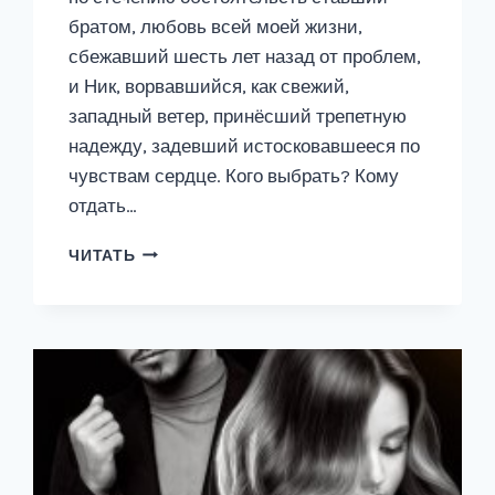
братом, любовь всей моей жизни,
сбежавший шесть лет назад от проблем,
и Ник, ворвавшийся, как свежий,
западный ветер, принёсший трепетную
надежду, задевший истосковавшееся по
чувствам сердце. Кого выбрать? Кому
отдать…
РАЗ,
ЧИТАТЬ
ДВА,
ТРИ,
ЧЕТЫРЕ,
ПЯТЬ.
БУДЕМ
МЫ
ТЕБЯ…
КНИГА
4