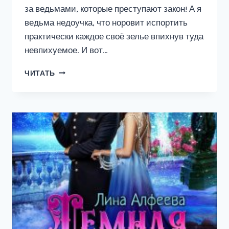
за ведьмами, которые преступают закон! А я
ведьма недоучка, что норовит испортить
практически каждое своё зелье впихнув туда
невпихуемое. И вот…
ВЕДЬМА
ЧИТАТЬ
МАГУ
НЕ
ПОМЕХА,
ИЛИ
ТУК-
ТУК,
ОТКРОЙТЕ!