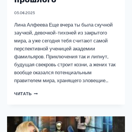
05.06.2025
Лина Алфеева Еще вчера ты была скучной
заучкой, девочкой-тихоней из закрытого
мира, а уже сегодня тебя считают самой
перспективной ученицей академии
фамильяров. Приключения так и липнут,
будущая свекровь строит козни, а жених так
вообще оказался потенциальным
правителем мира, хранящего зловещие…
АКАДЕМИЯ
ЧИТАТЬ
ФАМИЛЬЯРОВ.
СЕКРЕТ
ТЕМНОГО
ПРОШЛОГО