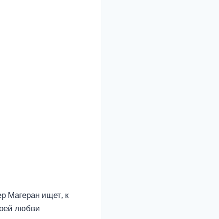
р Магеран ищет, к
воей любви