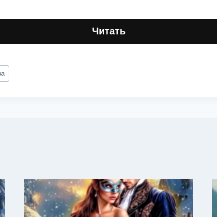
Читать
ва