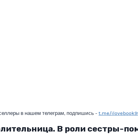
селлеры в нашем телеграм, подпишись -
t.me/ilovebook9
елительница. В роли сестры-п