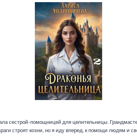
ала сестрой-помощницей для целительницы. Грандмасте
раги строят козни, но я иду вперед, к помощи людям и с