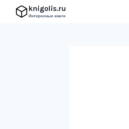
Перейти
knigolis.ru
к
Интересные книги
содержимому