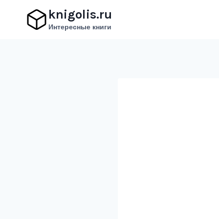
Перейти
knigolis.ru
к
Интересные книги
содержимому