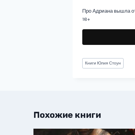
Про Адриана вышла отд
18+
Метки
Книги
Юлия Стоун
записи:
Похожие книги