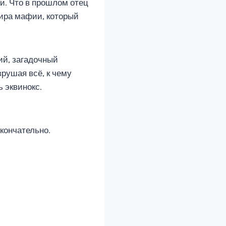
и. Что в прошлом отец
мира мафии, который
ий, загадочный
зрушая всё, к чему
ь эквинокс.
окончательно.