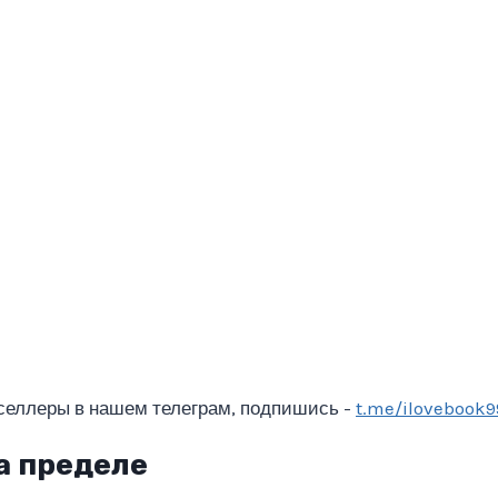
селлеры в нашем телеграм, подпишись -
t.me/ilovebook9
а пределе