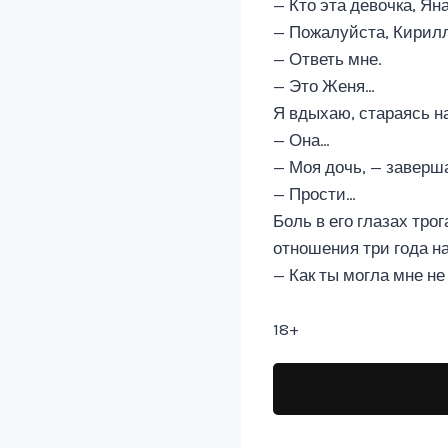
— Кто эта девочка, Ян
— Пожалуйста, Кирилл
— Ответь мне.
— Это Женя…
Я вдыхаю, стараясь на
— Она…
— Моя дочь, — заверша
— Прости…
Боль в его глазах тро
отношения три года на
— Как ты могла мне не
18+