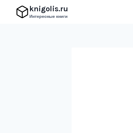
Перейти
knigolis.ru
к
Интересные книги
содержимому