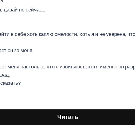
а?
, давай не сейчас…
йти в себе хоть каплю смелости, хоть я и не уверена, что
ет он за меня.
гает меня настолько, что я извиняюсь, хотя именно он р
зад.
 сказать?
Читать