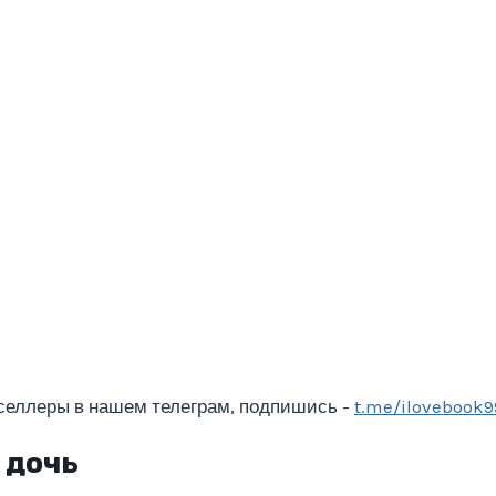
селлеры в нашем телеграм, подпишись -
t.me/ilovebook9
 дочь