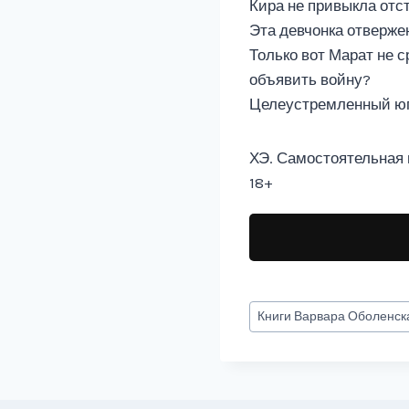
Кира не привыкла отс
Эта девчонка отвержен
Только вот Марат не с
объявить войну?
Целеустремленный юг 
ХЭ. Самостоятельная 
18+
Метки
Книги
Варвара Оболенск
записи: