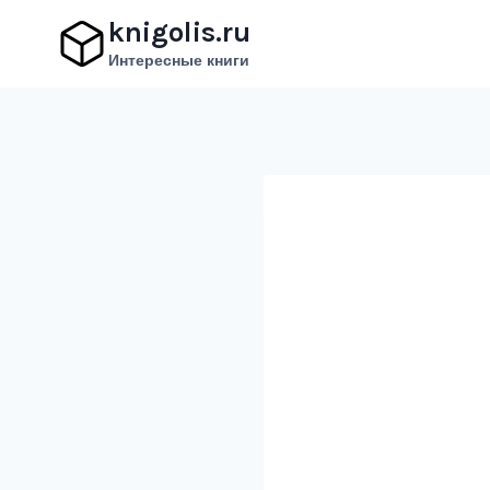
Перейти
knigolis.ru
к
Интересные книги
содержимому