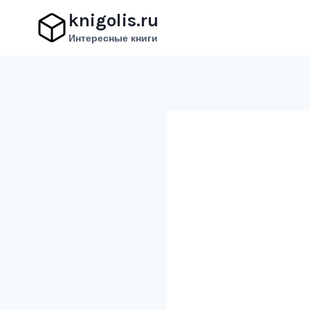
Перейти
knigolis.ru
к
Интересные книги
содержимому