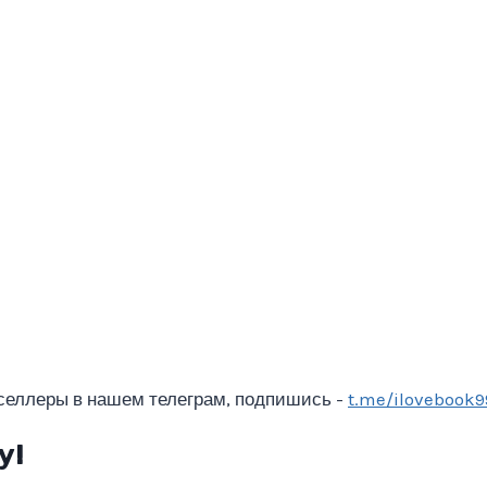
селлеры в нашем телеграм, подпишись -
t.me/ilovebook9
у!