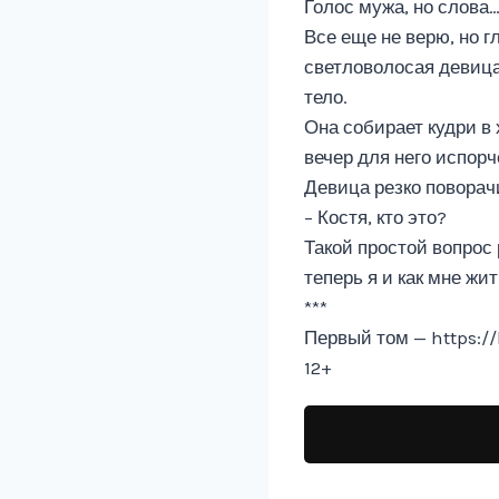
Голос мужа, но слова
Все еще не верю, но г
светловолосая девица
тело.
Она собирает кудри в 
вечер для него испорч
Девица резко поворачи
– Костя, кто это?
Такой простой вопрос 
теперь я и как мне жи
***
Первый том — https:/
12+