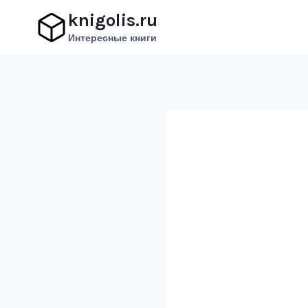
Перейти
knigolis.ru
к
Интересные книги
содержимому