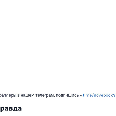
селлеры в нашем телеграм, подпишись -
t.me/ilovebook9
правда