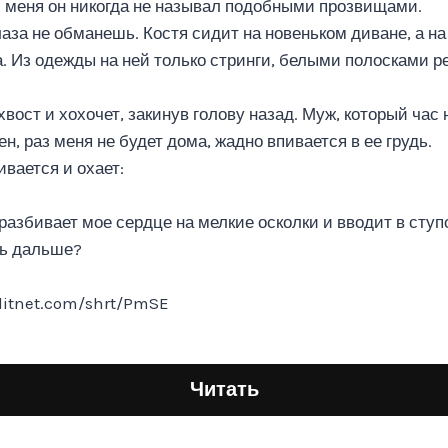
… меня он никогда не называл подобными прозвищами.
лаза не обманешь. Костя сидит на новеньком диване, а н
. Из одежды на ней только стринги, белыми полосками ре
хвост и хохочет, закинув голову назад. Муж, который час 
ен, раз меня не будет дома, жадно впивается в ее грудь.
вается и охает:
разбивает мое сердце на мелкие осколки и вводит в ступ
ть дальше?
/litnet.com/shrt/PmSE
Читать