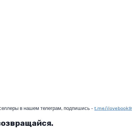
селлеры в нашем телеграм, подпишись -
t.me/ilovebook9
возвращайся.