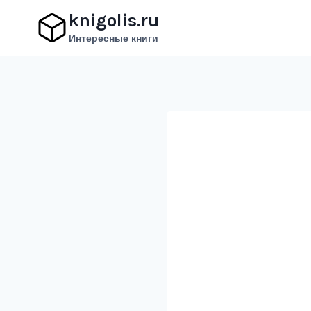
Перейти
knigolis.ru
к
Интересные книги
содержимому