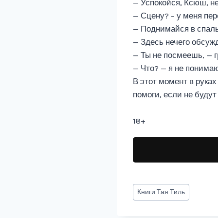
— Успокойся, Ксюш, н
— Сцену? – у меня пер
— Поднимайся в спаль
— Здесь нечего обсужд
— Ты не посмеешь, — г
— Что? — я не понимаю
В этот момент в рука
помоги, если не будут
18+
Метки
Книги
Тая Тиль
записи: