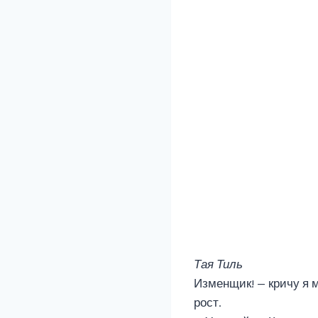
Тая Тиль
Изменщик! — кричу я 
рост.