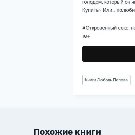
голодом, который он 
Купить? Или… полюби
#Откровенный секс, н
18+
Метки
Книги
Любовь Попова
записи:
Похожие книги