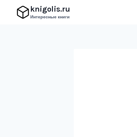
Перейти
knigolis.ru
к
Интересные книги
содержимому