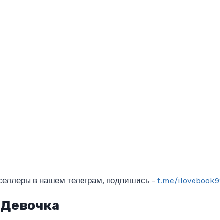
селлеры в нашем телеграм, подпишись -
t.me/ilovebook9
 Девочка