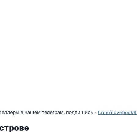
селлеры в нашем телеграм, подпишись -
t.me/ilovebook9
строве