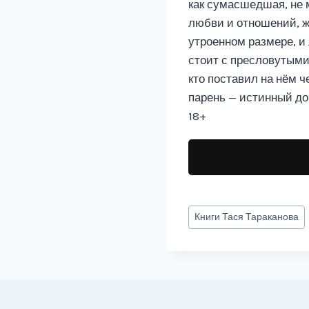
как сумасшедшая, не 
любви и отношений, ж
утроенном размере, и
стоит с пресловутыми
кто поставил на нём ч
парень — истинный дом
18+
Метки
Книги
Тася Тараканова
записи: