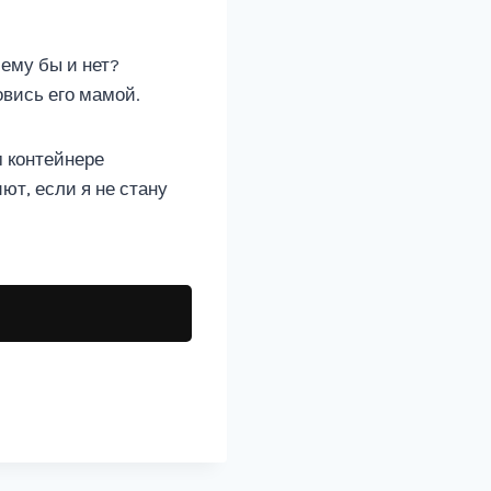
чему бы и нет?
овись его мамой.
м контейнере
ют, если я не стану