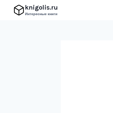
Перейти
knigolis.ru
к
Интересные книги
содержимому