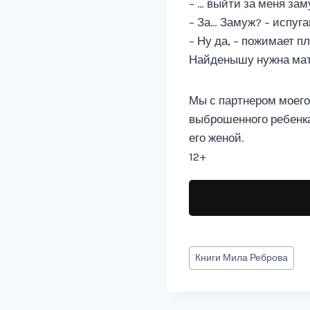
– … выйти за меня зам
– За… Замуж? – испуга
– Ну да, – пожимает п
Найденышу нужна мать
Мы с партнером моего
выброшенного ребенка.
его женой.
12+
Метки
Книги
Мила Реброва
записи: