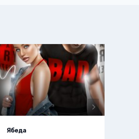
Ябеда
Я. 