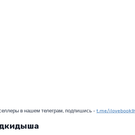
селлеры в нашем телеграм, подпишись -
t.me/ilovebook9
одкидыша