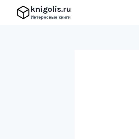
Перейти
knigolis.ru
к
Интересные книги
содержимому