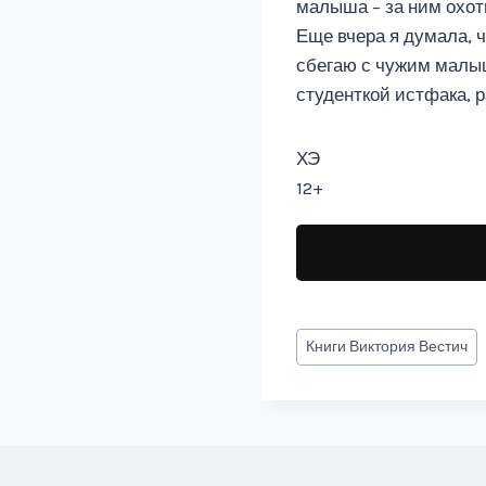
малыша – за ним охоти
Еще вчера я думала, ч
сбегаю с чужим малыш
студенткой истфака, 
ХЭ
12+
Метки
Книги
Виктория Вестич
записи: