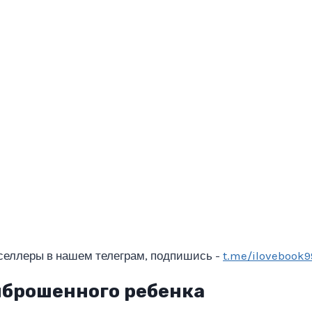
селлеры в нашем телеграм, подпишись -
t.me/ilovebook9
ыброшенного ребенка