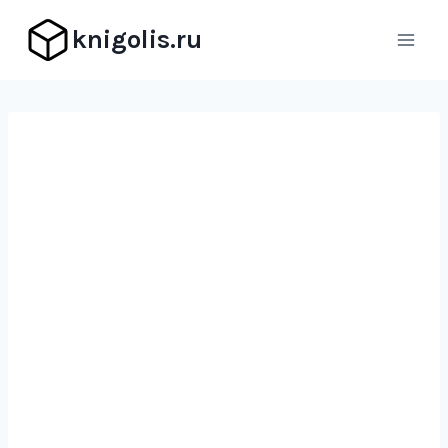
Перейти
knigolis.ru
к
содержимому