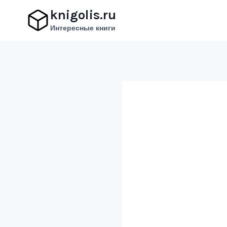
Перейти
knigolis.ru
к
Интересные книги
содержимому