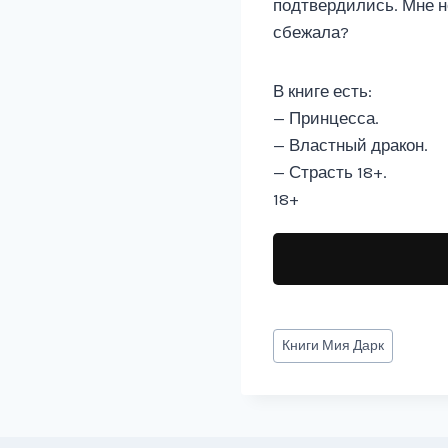
подтвердились. Мне не
сбежала?
В книге есть:
— Принцесса.
— Властный дракон.
— Страсть 18+.
18+
Метки
Книги
Мия Дарк
записи: