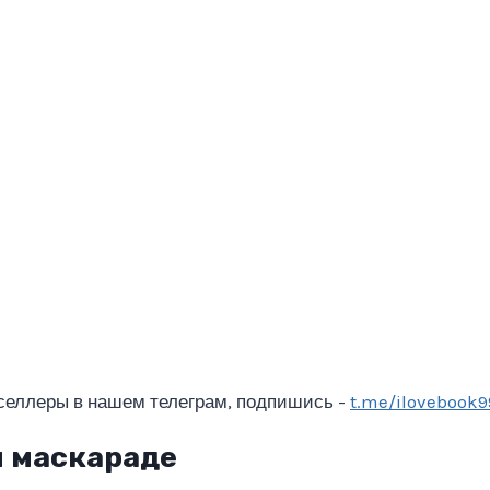
селлеры в нашем телеграм, подпишись -
t.me/ilovebook9
м маскараде