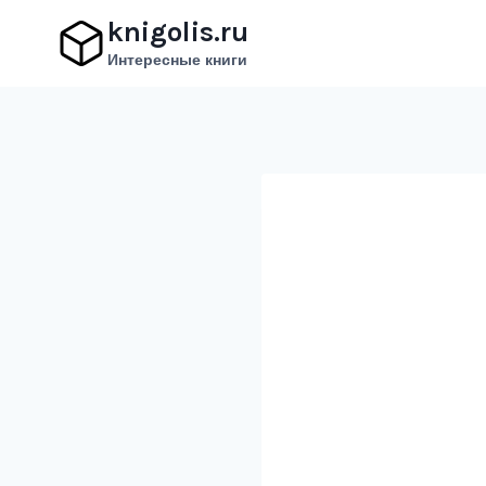
Перейти
knigolis.ru
к
Интересные книги
содержимому