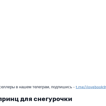
селлеры в нашем телеграм, подпишись -
t.me/ilovebook9
принц для снегурочки