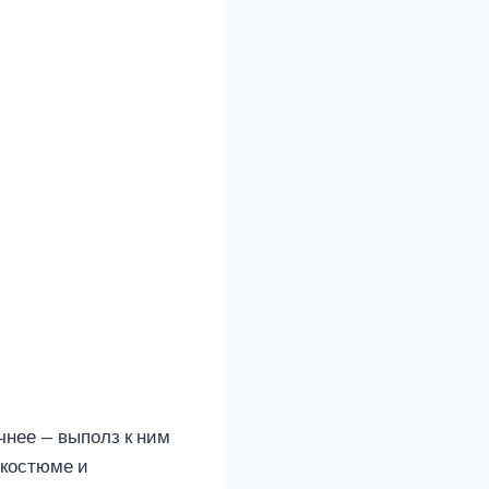
чнее — выполз к ним
 костюме и