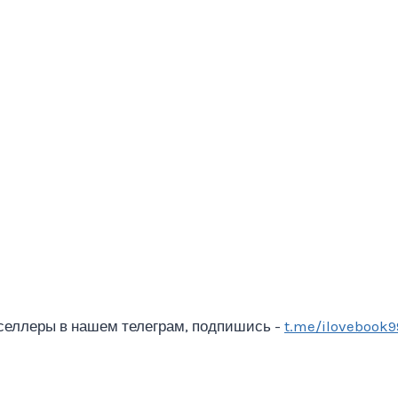
селлеры в нашем телеграм, подпишись -
t.me/ilovebook9