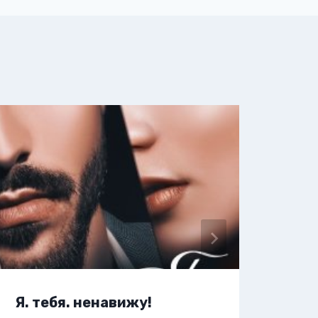
Я. тебя. ненавижу!
Я. 