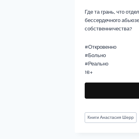
Где та грань, что отд
бессердечного абьюзер
собственничества?
#Откровенно
#Больно
#Реально
18+
Метки
Книги
Анастасия Шерр
записи: