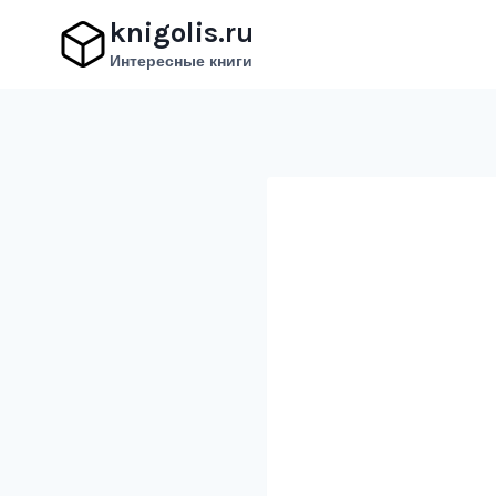
Перейти
knigolis.ru
к
Интересные книги
содержимому