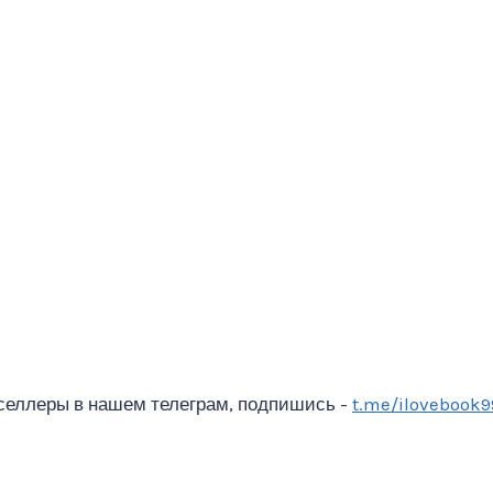
селлеры в нашем телеграм, подпишись -
t.me/ilovebook9