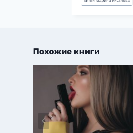
Книги
Марина Кистяева
записи:
Похожие книги