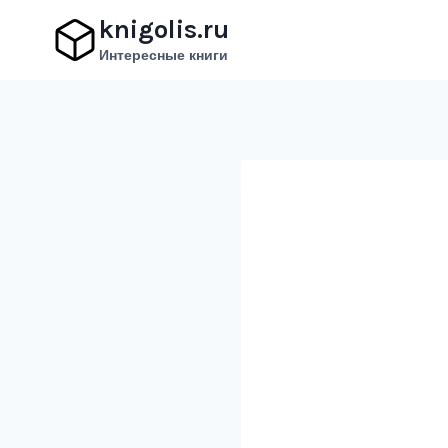
Перейти
knigolis.ru
к
Интересные книги
содержимому