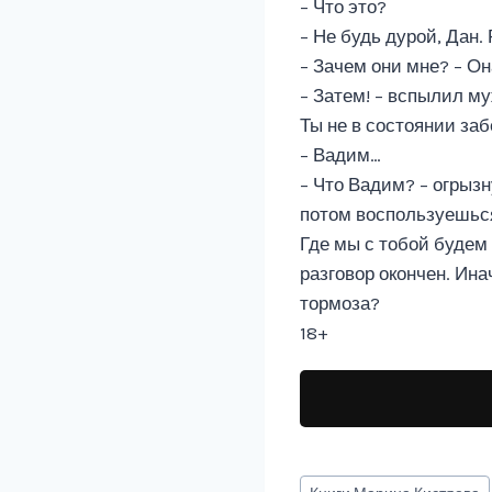
– Что это?
– Не будь дурой, Дан. 
– Зачем они мне? – О
– Затем! – вспылил м
Ты не в состоянии заб
– Вадим…
– Что Вадим? – огрызн
потом воспользуешься
Где мы с тобой будем
разговор окончен. Ина
тормоза?
18+
Метки