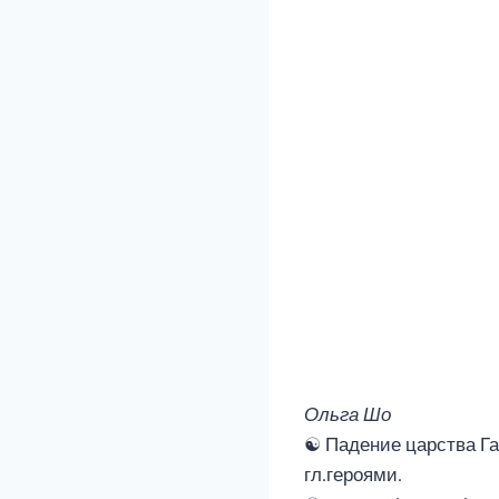
Ольга Шо
☯︎︎ Падение царства 
гл.героями.︎