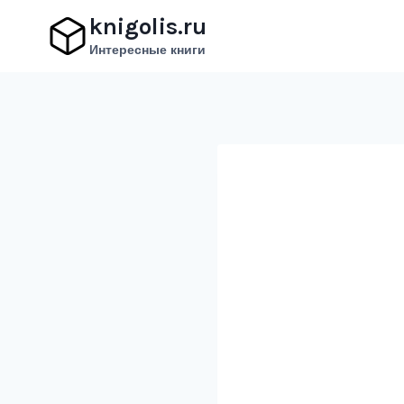
Перейти
knigolis.ru
к
Интересные книги
содержимому