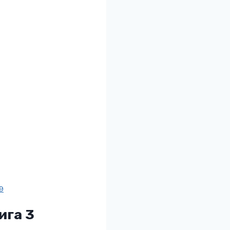
9
ига 3