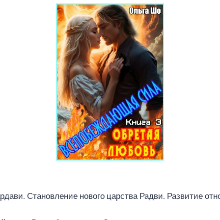
Гардави. Становление нового царства Радви. Развитие о