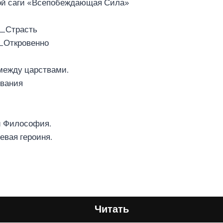
ой саги «Всепобеждающая Сила»
_Страсть ︎
в_Откровенно
 между царствами.
ования
и Философия.
оевая героиня.
Читать