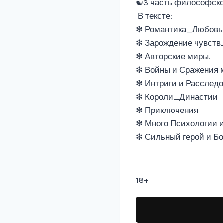
☯︎3 часть философск
В тексте:
❇︎︎ Романтика_Любовь
❇︎︎ Зарождение чувст
❇︎︎ ︎Авторские миры.
❇︎︎ Войны и Сражения
❇︎︎ ︎Интриги и Расслед
❇︎︎ ︎Короли_Династии
❇︎︎ ︎Приключения
❇︎ Много Психологии 
❇︎︎︎ Сильный герой и Б
18+