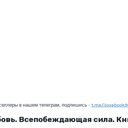
селлеры в нашем телеграм, подпишись -
t.me/ilovebook9
овь. Всепобеждающая сила. Кн