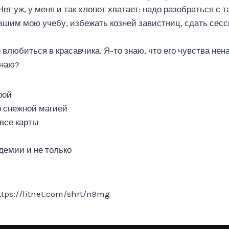
ет уж, у меня и так хлопот хватает: надо разобраться с
вшим мою учебу, избежать козней завистниц, сдать сесс
 влюбиться в красавчика. Я-то знаю, что его чувства нен
знаю?
рой
о снежной магией
все карты
демии и не только
ps://litnet.com/shrt/n9mg