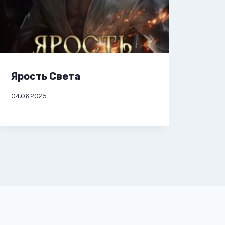
Ярость Света
Ярм
04.06.2025
05.06