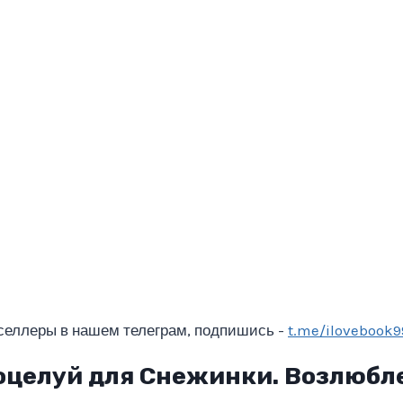
селлеры в нашем телеграм, подпишись -
t.me/ilovebook9
оцелуй для Снежинки. Возлюбл