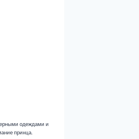
 черными одеждами и
мание принца.