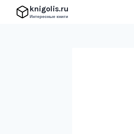
Перейти
knigolis.ru
к
Интересные книги
содержимому