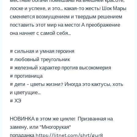
местные богачи помешаны на внешней красоте,
лоске и успехе, и это… какая-то жесть! Шок Мары
сменяется возмущением и твердым решением
поставить этот мир на место! А преображение
она начнет с самой себя…
# сильная и умная героиня
# любовный треугольник
# железный характер против высокомерия
# противница
# дети – цветы жизни? Иногда это кактусы, хоть
и цветущие…
# ХЭ
НОВИНКА в этом же цикле! Призванная на
замену, или "Многорукая"
попаданка https://litnet.com/shrt/gurR