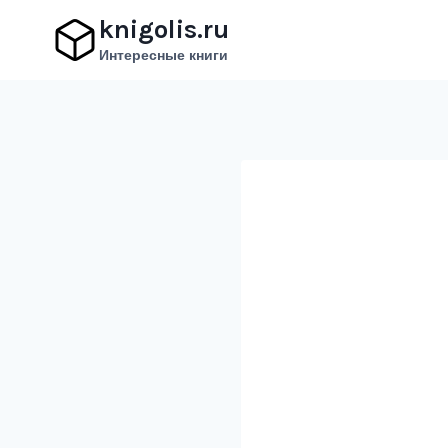
Перейти
knigolis.ru
к
Интересные книги
содержимому