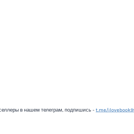
селлеры в нашем телеграм, подпишись -
t.me/ilovebook9