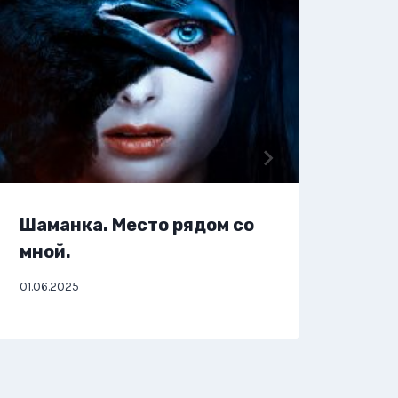
Шаманка. Место рядом со
Чер
мной.
01.06
01.06.2025