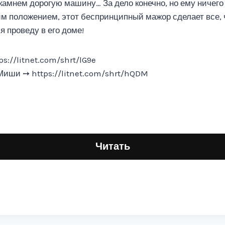
 камнем дорогую машину… За дело конечно, но ему ничего
им положением, этот беспринципный мажор сделает все, 
я проведу в его доме!
s://litnet.com/shrt/lG9e
иши ➙ https://litnet.com/shrt/hQDM
Читать