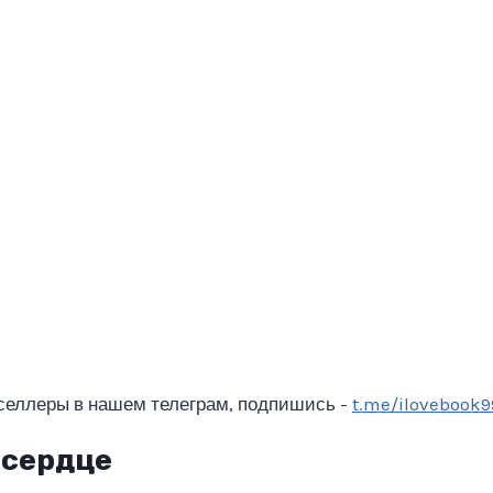
селлеры в нашем телеграм, подпишись -
t.me/ilovebook9
 сердце