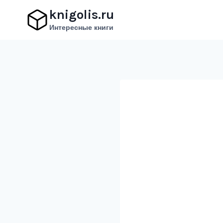
Перейти
knigolis.ru
к
Интересные книги
содержимому