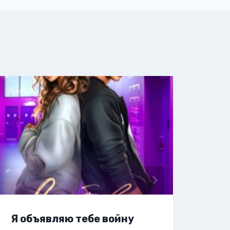
Я объявляю тебе войну
Я н