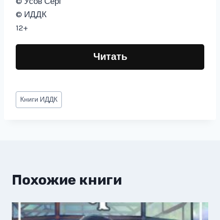
© Усов Серг
© ИДДК
12+
Читать
Метки
Книги
ИДДК
записи:
Похожие книги