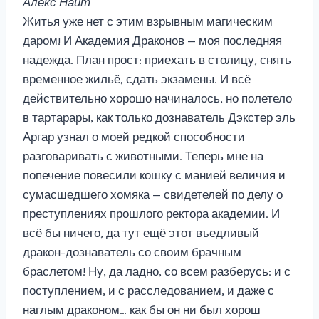
Алекс Найт
Житья уже нет с этим взрывным магическим
даром! И Академия Драконов — моя последняя
надежда. План прост: приехать в столицу, снять
временное жильё, сдать экзамены. И всё
действительно хорошо начиналось, но полетело
в тартарары, как только дознаватель Дэкстер эль
Аргар узнал о моей редкой способности
разговаривать с животными. Теперь мне на
попечение повесили кошку с манией величия и
сумасшедшего хомяка — свидетелей по делу о
преступлениях прошлого ректора академии. И
всё бы ничего, да тут ещё этот въедливый
дракон-дознаватель со своим брачным
браслетом! Ну, да ладно, со всем разберусь: и с
поступлением, и с расследованием, и даже с
наглым драконом… как бы он ни был хорош