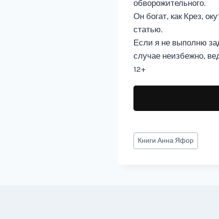
обворожительного.
Он богат, как Крез, о
статью.
Если я не выполню зад
случае неизбежно, ве
12+
Метки
Книги
Анна Яфор
записи: