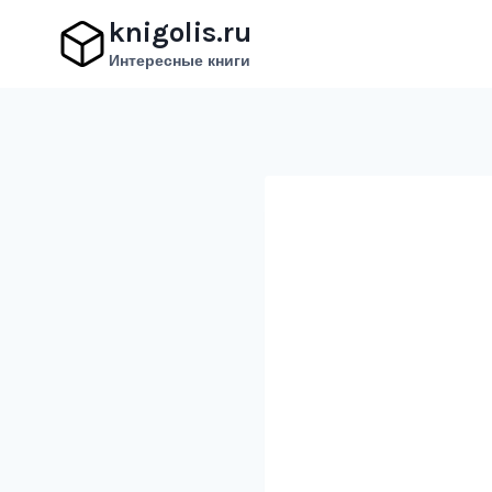
Перейти
knigolis.ru
к
Интересные книги
содержимому