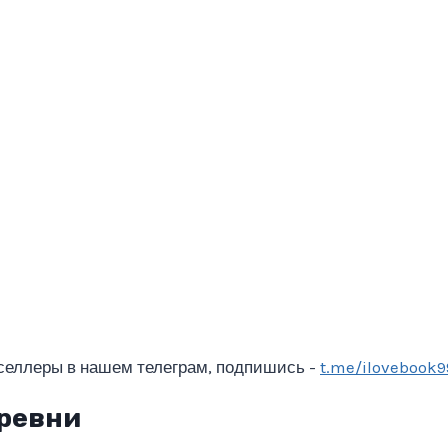
селлеры в нашем телеграм, подпишись -
t.me/ilovebook9
еревни