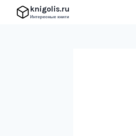
Перейти
knigolis.ru
к
Интересные книги
содержимому