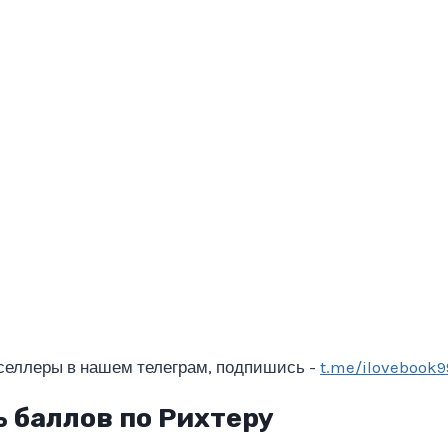
селлеры в нашем телеграм, подпишись -
t.me/ilovebook9
ь баллов по Рихтеру