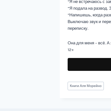
“Я не встречаюсь с з
“Я подала на развод.
“Напишешь, когда раз
Выключаю звук и пере
переписку.
Она для меня – всё. А
12+
Метки
Книги
Аля Морейно
записи: