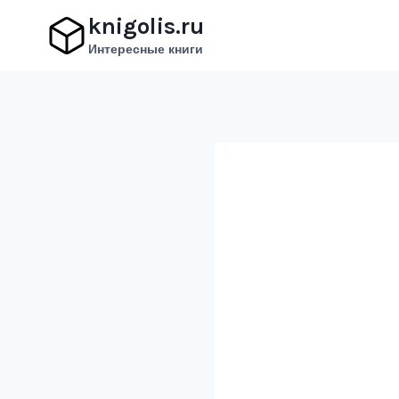
Перейти
knigolis.ru
к
Интересные книги
содержимому