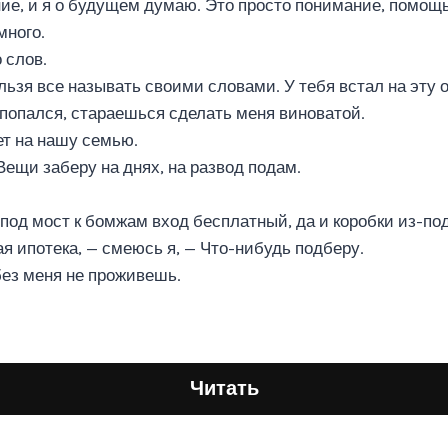
ие, и я о будущем думаю. Это просто понимание, помощь
много.
 слов.
ьзя все называть своими словами. У тебя встал на эту о
а попался, стараешься сделать меня виноватой.
ет на нашу семью.
Вещи заберу на днях, на развод подам.
 под мост к бомжам вход бесплатный, да и коробки из-п
я ипотека, — смеюсь я, — Что-нибудь подберу.
без меня не проживешь.
Читать