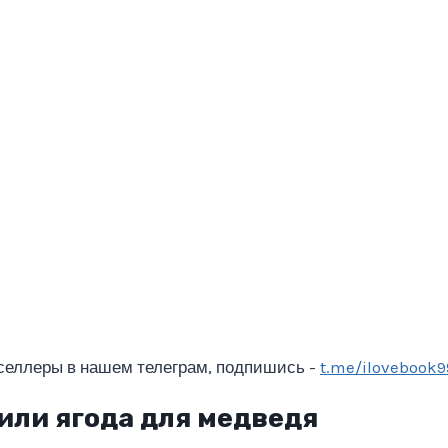
селлеры в нашем телеграм, подпишись -
t.me/ilovebook9
 или ягода для медведя