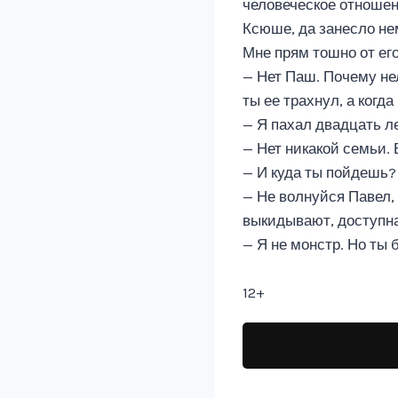
человеческое отношен
Ксюше, да занесло не
Мне прям тошно от его
— Нет Паш. Почему нел
ты ее трахнул, а когд
— Я пахал двадцать л
— Нет никакой семьи. 
— И куда ты пойдешь?
— Не волнуйся Павел,
выкидывают, доступна
— Я не монстр. Но ты 
12+