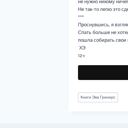
не нужно никому ниче
Не так-то легко это с
***
Проснувшись, я взгля
Спать больше не хотел
пошла собирать свои 
ХЭ
12+
Метки
Книги
Эва Гринерс
записи: