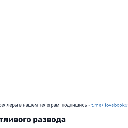
селлеры в нашем телеграм, подпишись -
t.me/ilovebook9
тливого развода