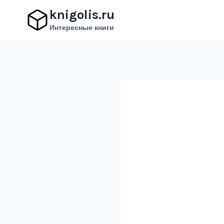
Перейти
knigolis.ru
к
Интересные книги
содержимому