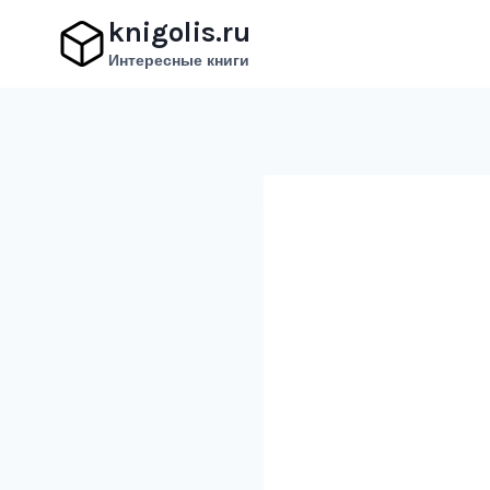
Перейти
knigolis.ru
к
Интересные книги
содержимому