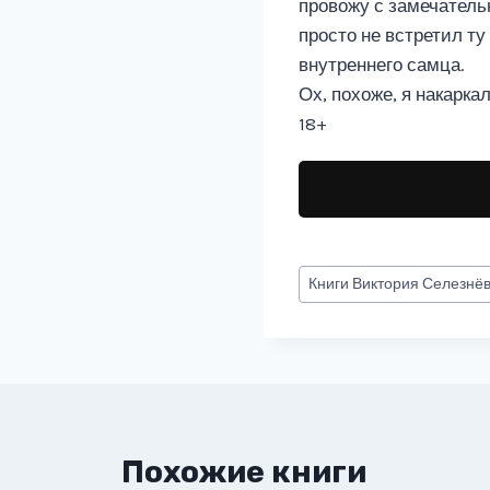
провожу с замечательн
просто не встретил ту
внутреннего самца.
Ох, похоже, я накарка
18+
Метки
Книги
Виктория Селезнё
записи:
Похожие книги