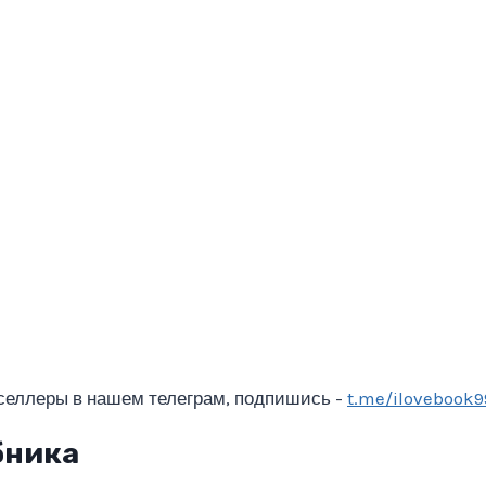
селлеры в нашем телеграм, подпишись -
t.me/ilovebook9
бника