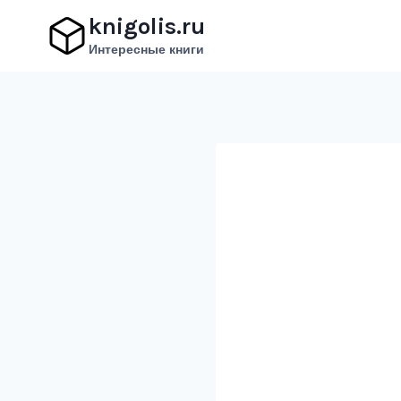
Перейти
knigolis.ru
к
Интересные книги
содержимому