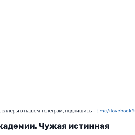
селлеры в нашем телеграм, подпишись -
t.me/ilovebook9
кадемии. Чужая истинная