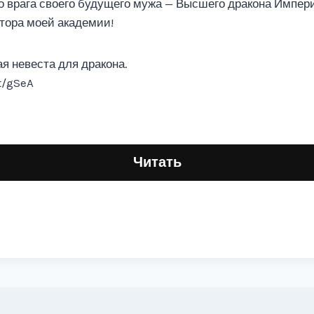
о врага своего будущего мужа — Высшего дракона Импери
тора моей академии!
 невеста для дракона.
rt/gSeA
Читать