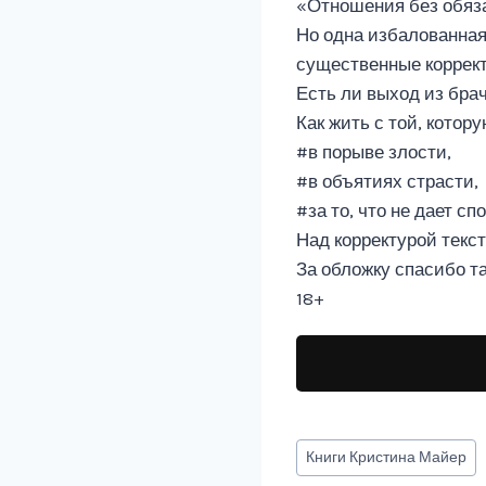
«Отношения без обяза
Но одна избалованная
существенные коррект
Есть ли выход из брач
Как жить с той, котор
#в порыве злости,
#в объятиях страсти,
#за то, что не дает сп
Над корректурой текс
За обложку спасибо 
18+
Метки
Книги
Кристина Майер
записи: