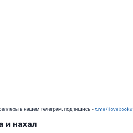
селлеры в нашем телеграм, подпишись -
t.me/ilovebook9
 и нахал