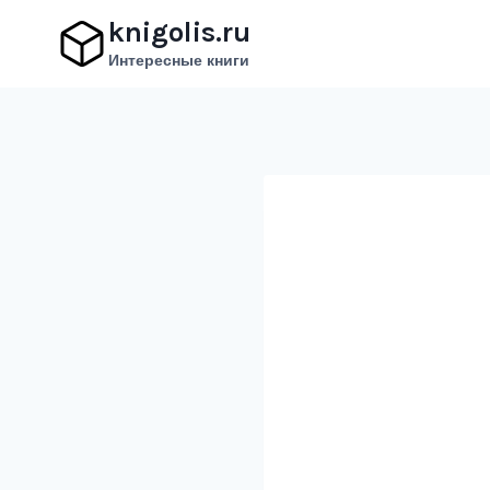
Перейти
knigolis.ru
к
Интересные книги
содержимому