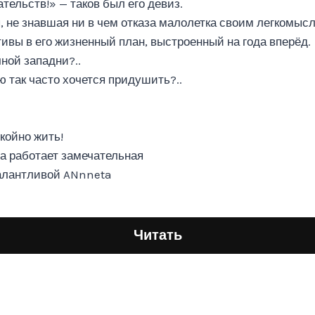
тельств!» — таков был его девиз.
, не знавшая ни в чем отказа малолетка своим легкомыс
ивы в его жизненный план, выстроенный на года вперёд.
ной западни?..
ую так часто хочется придушить?..
окойно жить!
та работает замечательная
талантливой ANnneta
Читать