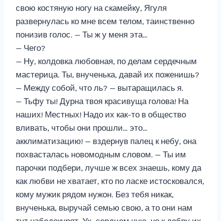
свою костяную ногу на скамейку, Ягуля
развернулась ко мне всем телом, таинственно
понизив голос. — Ты ж у меня эта…
— Чего?
— Ну, колдовка любовная, по делам сердечным
мастерица. Ты, внученька, давай их поженишь?
— Между собой, что ль? — вытаращилась я.
— Тьфу ты! Дурна твоя красивуща голова! На
наших! Местных! Надо их как-то в общество
вливать, чтобы они прошли… это…
акклиматизацию! — вздернув палец к небу, она
похвасталась новомодным словом. — Ты им
парочки подбери, лучше ж всех знаешь, кому да
как любви не хватает, кто по ласке истосковался,
кому мужик рядом нужон. Без тебя никак,
внученька, выручай семью свою, а то они нам