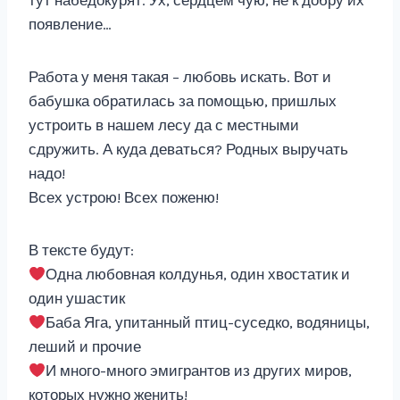
тут набедокурят. Ух, сердцем чую, не к добру их
появление…
Работа у меня такая – любовь искать. Вот и
бабушка обратилась за помощью, пришлых
устроить в нашем лесу да с местными
сдружить. А куда деваться? Родных выручать
надо!
Всех устрою! Всех поженю!
В тексте будут:
Одна любовная колдунья, один хвостатик и
один ушастик
Баба Яга, упитанный птиц-суседко, водяницы,
леший и прочие
И много-много эмигрантов из других миров,
которых нужно женить!