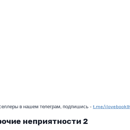
селлеры в нашем телеграм, подпишись -
t.me/ilovebook9
рочие неприятности 2