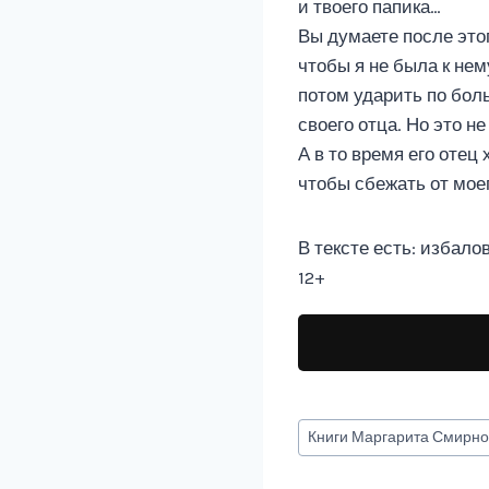
и твоего папика…
Вы думаете после это
чтобы я не была к нем
потом ударить по бол
своего отца. Но это не 
А в то время его отец
чтобы сбежать от мое
В тексте есть: избал
12+
Метки
Книги
Маргарита Смирно
записи: