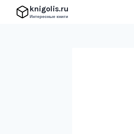
Перейти
knigolis.ru
к
Интересные книги
содержимому