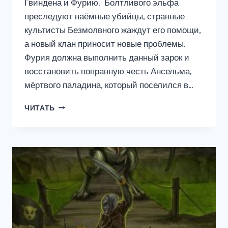
Гвиндена и Фурию. Болтливого эльфа
преследуют наёмные убийцы, странные
культисты Безмолвного жаждут его помощи,
а новый клан приносит новые проблемы.
Фурия должна выполнить данный зарок и
восстановить попранную честь Ансельма,
мёртвого паладина, который поселился в…
ВИАШЕРОН
ЧИТАТЬ
4.
ВОЗВРАЩЕНИЕ
БЕЗМОЛВНОГО,
ТОМ
1