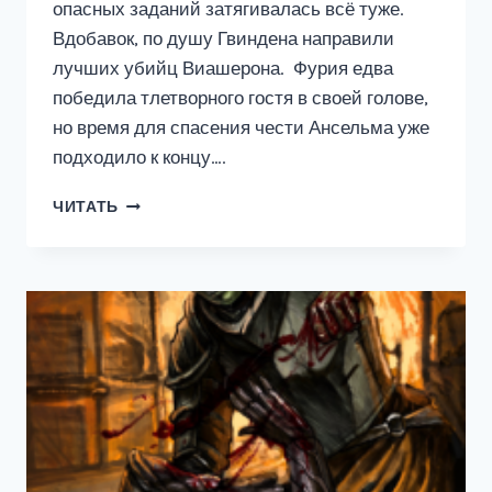
опасных заданий затягивалась всё туже.
Вдобавок, по душу Гвиндена направили
лучших убийц Виашерона. Фурия едва
победила тлетворного гостя в своей голове,
но время для спасения чести Ансельма уже
подходило к концу….
ВИАШЕРОН
ЧИТАТЬ
6.
ОБРЕТЕНИЕ
СИЛЫ,
ТОМ
1