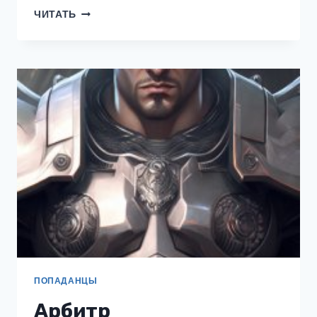
ВИАШЕРОН
ЧИТАТЬ
3.
ШАХТА
ШЕПЧУЩИХ
ГЛУБИН,
ТОМ
2
ПОПАДАНЦЫ
Арбитр