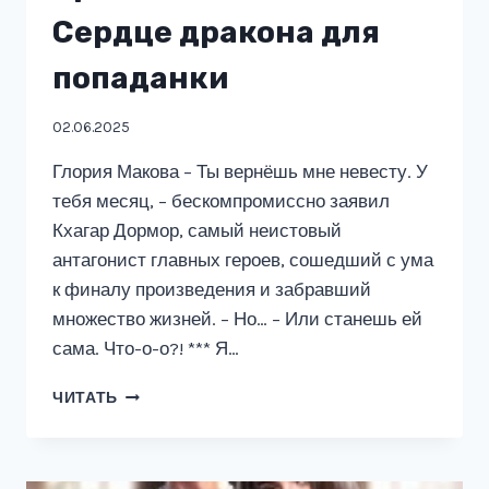
Сердце дракона для
попаданки
02.06.2025
Глория Макова – Ты вернёшь мне невесту. У
тебя месяц, – бескомпромиссно заявил
Кхагар Дормор, самый неистовый
антагонист главных героев, сошедший с ума
к финалу произведения и забравший
множество жизней. – Но… – Или станешь ей
сама. Что-о-о?! *** Я…
БРАЧНОЕ
ЧИТАТЬ
АГЕНТСТВО
СЕРДЦЕ
ДРАКОНА
ДЛЯ