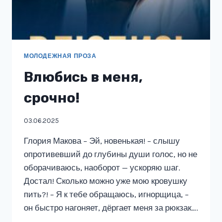
МОЛОДЕЖНАЯ ПРОЗА
Влюбись в меня,
срочно!
03.06.2025
Глория Макова – Эй, новенькая! – слышу
опротивевший до глубины души голос, но не
оборачиваюсь, наоборот — ускоряю шаг.
Достал! Сколько можно уже мою кровушку
пить?! – Я к тебе обращаюсь, игнорщица, –
он быстро нагоняет, дёргает меня за рюкзак….