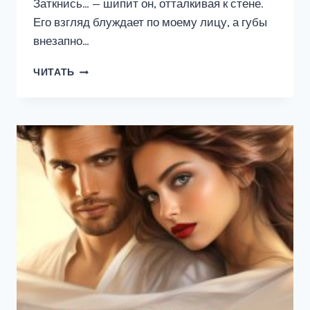
Заткнись… — шипит он, отталкивая к стене.
Его взгляд блуждает по моему лицу, а губы
внезапно…
ЗАТКНИСЬ
ЧИТАТЬ
И
ЦЕЛУЙ
МЕНЯ