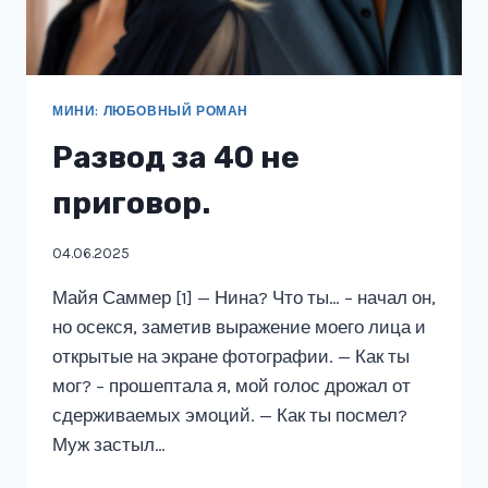
МИНИ: ЛЮБОВНЫЙ РОМАН
Развод за 40 не
приговор.
04.06.2025
Майя Саммер [1] — Нина? Что ты… – начал он,
но осекся, заметив выражение моего лица и
открытые на экране фотографии. — Как ты
мог? – прошептала я, мой голос дрожал от
сдерживаемых эмоций. — Как ты посмел?
Муж застыл…