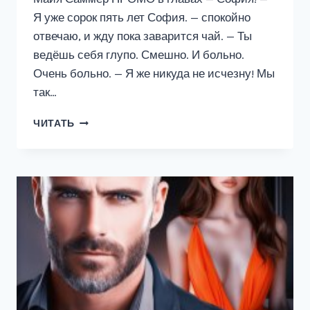
Я уже сорок пять лет София. — спокойно
отвечаю, и жду пока заварится чай. — Ты
ведёшь себя глупо. Смешно. И больно.
Очень больно. — Я же никуда не исчезну! Мы
так…
РАЗВОД
ЧИТАТЬ
В
45.
ПРОСТИ,
У
МЕНЯ
ДРУГАЯ