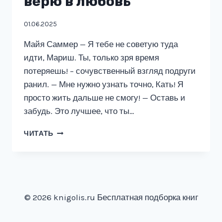
верю в любовь
01.06.2025
Майя Саммер — Я тебе не советую туда
идти, Мариш. Ты, только зря время
потеряешь! – сочувственный взгляд подруги
ранил. — Мне нужно узнать точно, Кать! Я
просто жить дальше не смогу! — Оставь и
забудь. Это лучшее, что ты…
ИЗМЕНА.
ЧИТАТЬ
Я
БОЛЬШЕ
НЕ
ВЕРЮ
В
ЛЮБОВЬ
© 2026 knigolis.ru Бесплатная подборка книг