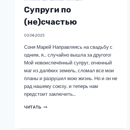
Супруги по
(не)счастью
03.06.2025
Соня Марей Направляясь на свадьбу с
одним, я… случайно вышла за другого!
Мой новоиспечённый супруг, огненный
маг из далёких земель, сломал все мои
планы и разрушил мою жизнь. Но и он не
рад нашему союзу, и теперь нам
предстоит заключить…
СУПРУГИ
ЧИТАТЬ
ПО
(НЕ)СЧАСТЬЮ