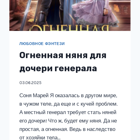
ЛЮБОВНОЕ ФЭНТЕЗИ
Огненная няня для
дочери генерала
03.06.2025
Соня Марей Я оказалась в другом мире,
в чужом теле, да еще и с кучей проблем.
А местный генерал требует стать няней
его дочери! Что ж, будет ему няня. Да не
простая, а огненная. Ведь в наследство
от хозяйки тела…