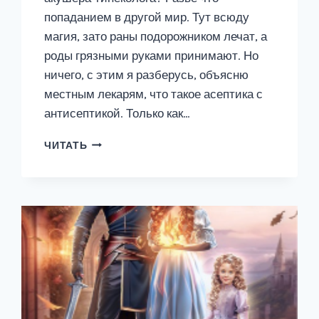
попаданием в другой мир. Тут всюду
магия, зато раны подорожником лечат, а
роды грязными руками принимают. Но
ничего, с этим я разберусь, объясню
местным лекарям, что такое асептика с
антисептикой. Только как…
ПОПАДАНКА
ЧИТАТЬ
В
ДЕЛЕ,
ИЛИ
ВАШ
ЛЮБИМЫЙ
ДОКТОР
—
2