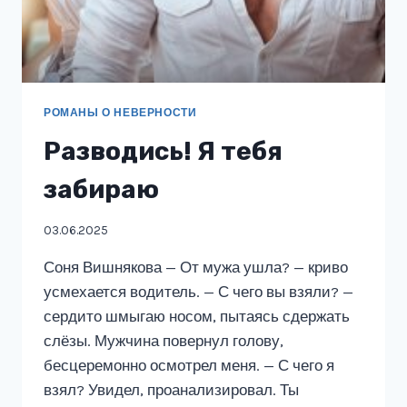
РОМАНЫ О НЕВЕРНОСТИ
Разводись! Я тебя
забираю
03.06.2025
Соня Вишнякова — От мужа ушла? — криво
усмехается водитель. — С чего вы взяли? —
сердито шмыгаю носом, пытаясь сдержать
слёзы. Мужчина повернул голову,
бесцеремонно осмотрел меня. — С чего я
взял? Увидел, проанализировал. Ты