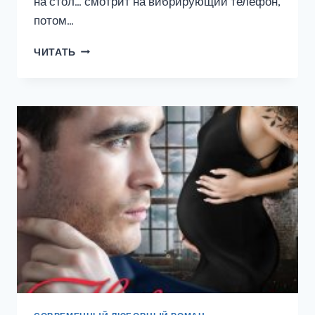
на стол… смотрит на вибрирующий телефон,
потом…
РАЗВОД.
ЧИТАТЬ
С
ТОБОЙ
И
БЕЗ
ТЕБЯ