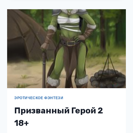
ВЫСШИЙ
ДУХ
С
УЛИЦЫ.
И
КАК
ТАК
ВЫШЛО?!
ТОМ
2
ЭРОТИЧЕСКОЕ ФЭНТЕЗИ
Призванный Герой 2
18+