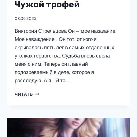
Чужой трофей
03.06.2025
Виктория Стрельцова Он — мое наказание.
Мое наваждение… Он тот, от кого я
скрывалась пять лет в самых отдаленных
уголках герцогства. Судьба вновь свела
меня с ним. Теперь он главный
подозреваемый в деле, которое я
расследую. А я… Я та,…
НЕВЕСТА
ЧИТАТЬ
ПОНЕВОЛЕ,
ИЛИ
ЧУЖОЙ
ТРОФЕЙ