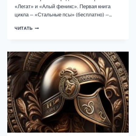
«Легат» и «Алый феникс». Первая книга
цикла — «Стальные псы» (бесплатно) —…
АРТАР
ЧИТАТЬ
#9:
СЕРДЦЕ
АРТАРА