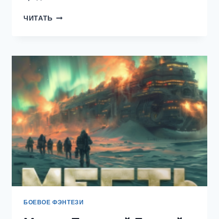
ШУТ
ЧИТАТЬ
ИЗ
БЕРГХЕЙМА.
КНИГА
ВТОРАЯ.
КРАСНЫЙ
ХЁРГ
БОЕВОЕ ФЭНТЕЗИ