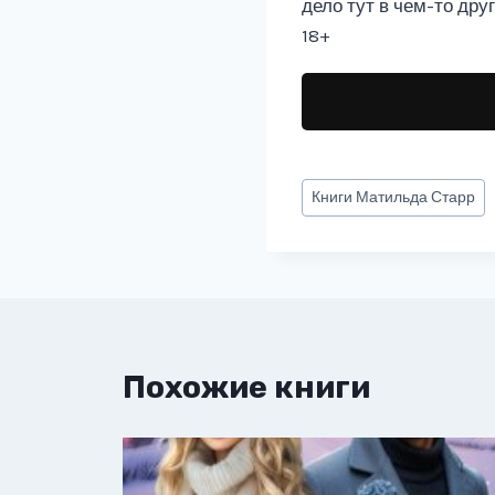
дело тут в чем-то дру
18+
Метки
Книги
Матильда Старр
записи:
Похожие книги