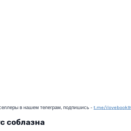
селлеры в нашем телеграм, подпишись -
t.me/ilovebook9
с соблазна