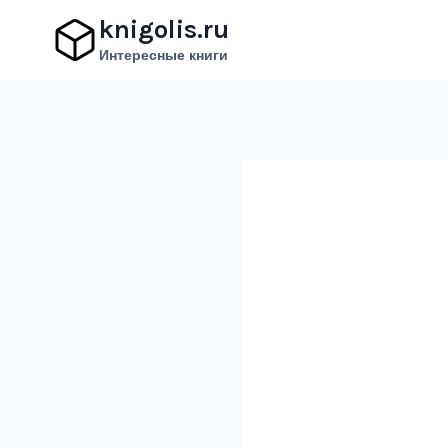
Перейти
knigolis.ru
к
Интересные книги
содержимому