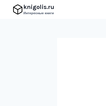
Перейти
knigolis.ru
к
Интересные книги
содержимому