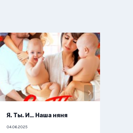
Я. Ты. И… Наша няня
Я, 
04.06.2025
01.06