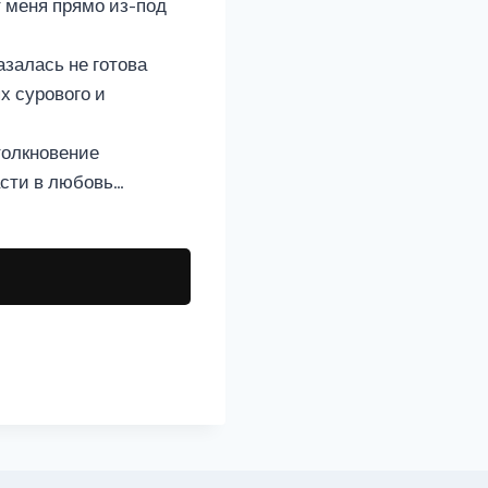
т меня прямо из-под
азалась не готова
х сурового и
толкновение
асти в любовь…