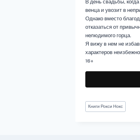
В день свадьбы, когд
венца и увозит в непр
Однако вместо благод
отказаться от привычн
нелюдимого горца.
Я вижу в нем не изба
характеров неизбежно
18+
Метки
Книги
Рокси Нокс
записи: