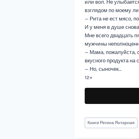
или вол. Не улыбаетс
взглядом по моему ли
— Рита не ест мясо, п
И у меня в душе снова
Мне всего двадцать пя
мужчины неполноценн
— Мама, пожалуйста, о
вкусного продукта на с
— Но, сыночек…
12+
Метки
Книги
Регина Янтарная
записи: