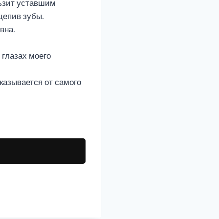
льзит уставшим
цепив зубы.
вна.
 глазах моего
тказывается от самого