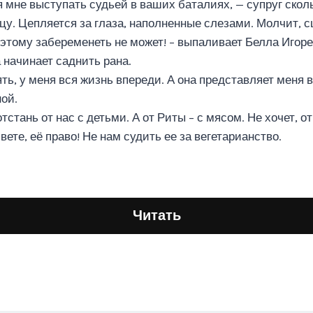
я мне выступать судьей в ваших баталиях, — супруг ско
цу. Цепляется за глаза, наполненные слезами. Молчит, с
оэтому забеременеть не может! – выпаливает Белла Игоре
 начинает саднить рана.
ть, у меня вся жизнь впереди. А она представляет меня в
ой.
тстань от нас с детьми. А от Риты – с мясом. Не хочет, о
вете, её право! Не нам судить ее за вегетарианство.
Читать