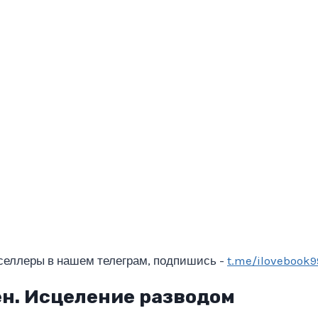
селлеры в нашем телеграм, подпишись -
t.me/ilovebook9
ен. Исцеление разводом