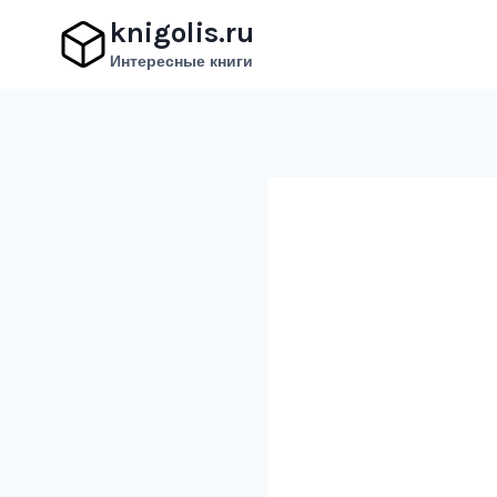
Перейти
knigolis.ru
к
Интересные книги
содержимому